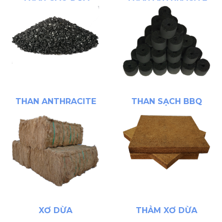
THAN ANTHRACITE
THAN SẠCH BBQ
XƠ DỪA
THẢM XƠ DỪA