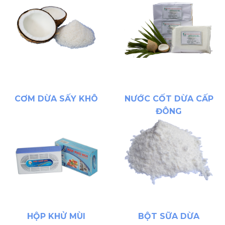
CƠM DỪA SẤY KHÔ
NƯỚC CỐT DỪA CẤP
ĐÔNG
HỘP KHỬ MÙI
BỘT SỮA DỪA