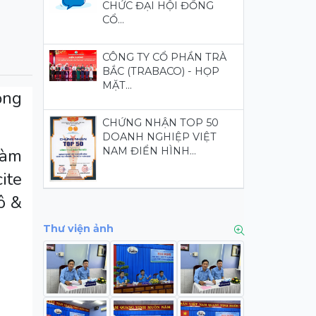
CHỨC ĐẠI HỘI ĐỒNG
CỔ...
CÔNG TY CỔ PHẦN TRÀ
BẮC (TRABACO) - HỌP
MẶT...
ộng
CHỨNG NHẬN TOP 50
DOANH NGHIỆP VIỆT
làm
NAM ĐIỂN HÌNH...
ite
ô &
Thư viện ảnh