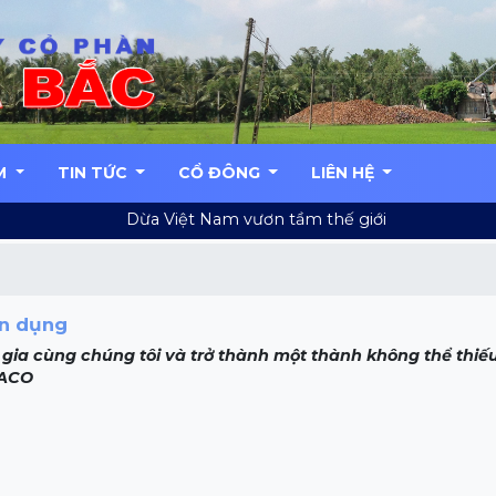
M
TIN TỨC
CỔ ĐÔNG
LIÊN HỆ
Dừa Việt Nam vươn tầm thế giới
n dụng
gia cùng chúng tôi và trở thành một thành không thể thiế
ACO