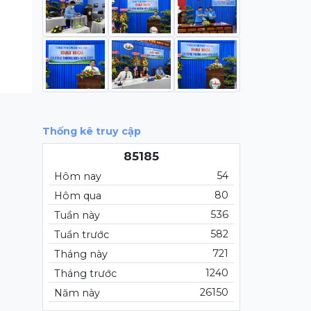
Thống kê truy cập
85185
54
Hôm nay
80
Hôm qua
536
Tuần này
582
Tuần trước
721
Tháng này
1240
Tháng trước
26150
Năm này